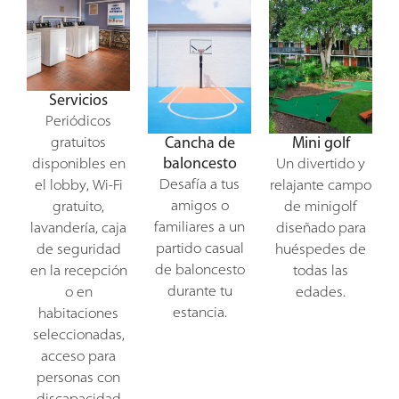
Servicios
Periódicos
Cancha de
Mini golf
gratuitos
baloncesto
disponibles en
Un divertido y
Desafía a tus
el lobby, Wi-Fi
relajante campo
amigos o
gratuito,
de minigolf
familiares a un
lavandería, caja
diseñado para
partido casual
de seguridad
huéspedes de
de baloncesto
en la recepción
todas las
durante tu
o en
edades.
estancia.
habitaciones
seleccionadas,
acceso para
personas con