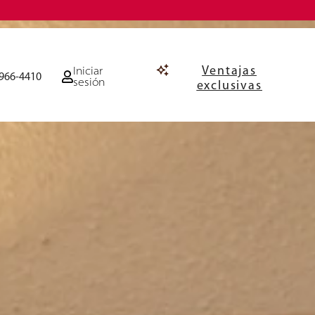
Ventajas
Iniciar
966-4410
sesión
exclusivas